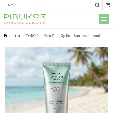
CUENTA
Menú
de
Naveg
Productos
DABO Aloe Vera Tone-Up Base Sunscream 70ml