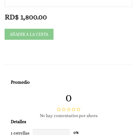
🎁 Oferta Green Friday:
RD$
1,800.00
RD$ 1,500 y llévate un Travel Size GRATIS para que tu protección
te acompañe a donde vayas.
AÑADIR A LA CESTA
✨ Beneficio clave:
Promedio
Hidratación + protección solar en un solo paso.
0
No hay comentarios por ahora
Ligero, no deja grasa ni sensación pegajosa.
Detalles
1 estrellas
0%