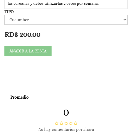
las coreanas y debes utilizarlas 2 veces por semana.
TIPO
I NEED NATURE MASK SHEET "Hyaluronic"
Hidratación • Hidratación profunda • Piel húmeda y húmeda
Contiene extracto de aguacate, a menudo denominado
RD$
200.00
""mantequilla del bosque.
Aporta nutrición e hidratación enriquecida a las pieles ásperas y
secas.
AÑADIR A LA CESTA
I NEED NATURE MASK SHEET "ginseng rojo"
Anti-oxidante • Nutrición • Reafirmación de la piel
Contiene extracto de ginseng rojo rico en saponina.
Revitaliza y rejuvenece la piel apagada.
Promedio
I NEED NATURE MASK SHEET "Arroz Fermentado"
mejora el tono de la piel manchada y opaca, ayudando con la
0
luminosidad,
firmeza y aclarado general de la piel.
No hay comentarios por ahora