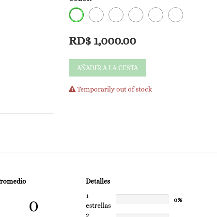
Brillo deslumbrante:
Proporciona un acabado muy brillante, a menudo c
"deslumbrante".
RD$
1,000.00
Vegano y libre de crueldad animal:
UNLEASHIA es una marca conocida por sus product
quienes buscan opciones de belleza éticas.
AÑADIR A LA CESTA
Temporarily out of stock
Promedio
Detalles
1
0
0%
estrellas
2