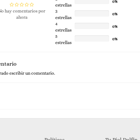
0%
estrellas
No hay comentarios por
3
0%
ahora
estrellas
4
0%
estrellas
5
0%
estrellas
entario
trado
escribir un comentario.
Políticas
Tu Piel Delfín