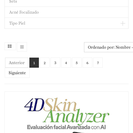
Sets
Acné Focalizado
Tipo Piel
Ordenado por: Nombre - 
Anterior
1
2
3
4
5
6
7
Siguiente