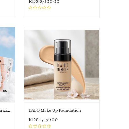
RD$
2,000.00
CHAMOS Snail Repair Moisturizing Foot Pack
DABO Make Up Foundation
RD$
1,499.00