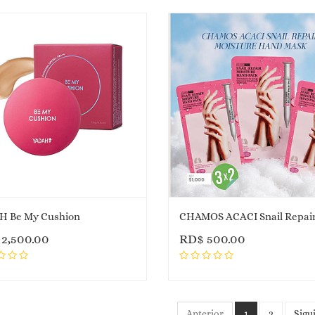
H Be My Cushion
$
2,500.00
RD$
500.00
Anterior
1
2
Sigu