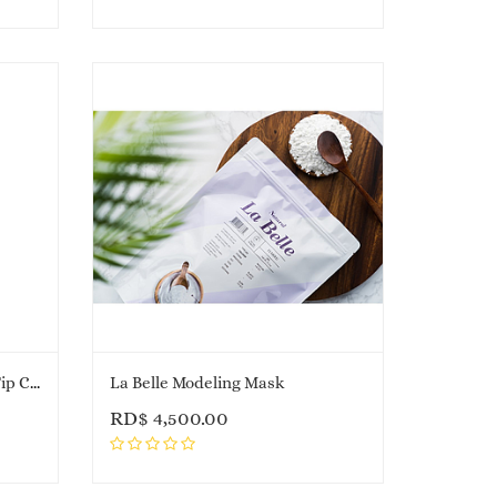
The Saem Cover Perfection Tip Concealer FPS28, PA++ NO.2
La Belle Modeling Mask
RD$
4,500.00