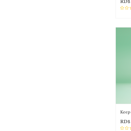
RD
RD