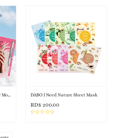
CHAMOS ACACI Snail Repair Moisture Hand Mask
DABO I Need Nature Sheet Mask
RD$
200.00
iente