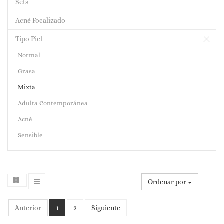
Sets
Acné Focalizado
Tipo Piel
Normal
Grasa
Mixta
Adulta Contemporánea
Acné
Sensible
Ordenar por
Anterior
1
2
Siguiente