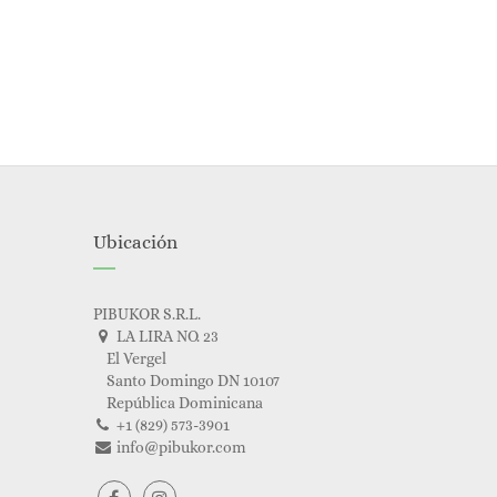
Ubicación
PIBUKOR S.R.L.
LA LIRA NO. 23
El Vergel
Santo Domingo DN 10107
República Dominicana
+1 (829) 573-3901
info@pibukor.com